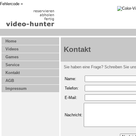
Fehlercode =
Home
Kontakt
Videos
Games
Service
Sie haben eine Frage? Schreiben Sie uns
Kontakt
Name:
AGB
Telefon:
Impressum
E-Mail:
Nachricht: